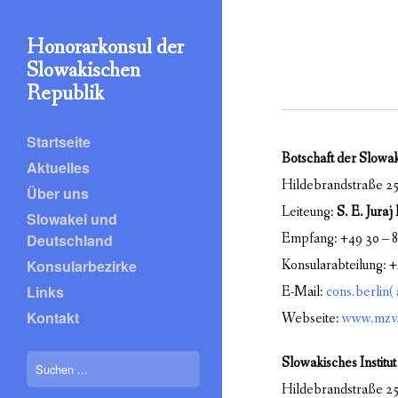
Honorarkonsul der
Slowakischen
Republik
Startseite
Botschaft der Slowak
Aktuelles
Hildebrandstraße 25
Über uns
Leiteung:
S. E. Jura
Slowakei und
Empfang: +49 30 – 
Deutschland
Konsularbezirke
Konsularabteilung: +
Links
E-Mail:
cons.berlin( 
Kontakt
Webseite:
www.mzv.
Slowakisches Institut
Hildebrandstraße 25