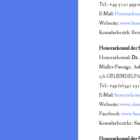
Tel.: +49 5121 999 
E-Mail:
Honorarkonsu
Webseite:
www.hono
Konsularbezirk: Bre
Honorarkonsul der S
Honorarkonsul:
Dr. 
Mädler-Passage, Auf
c/o GRUENDELPARTN
Tel.: +49 (0)341 23
E-Mail:
honorarkonsu
Webseite:
www.slowa
Facebook:
www.face
Konsularbezirke: Sa
Honorarkonsul der S