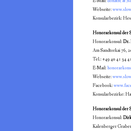
E-Mail:
donath
( at )
s
Webseite:
www.slow
Konsularbezirk: He
Honorarkonsul der 
Honorarkonsul:
Dr. 
Am Sandtorkai 76, 
Tel.: +49 40 41 34 4
E-Mail:
honorarkonsu
Webseite:
www.slow
Facebook:
www.face
Konsularbezirke: Ha
Honorarkonsul der S
Honorarkonsul:
Dirk
Kalenberger Graben