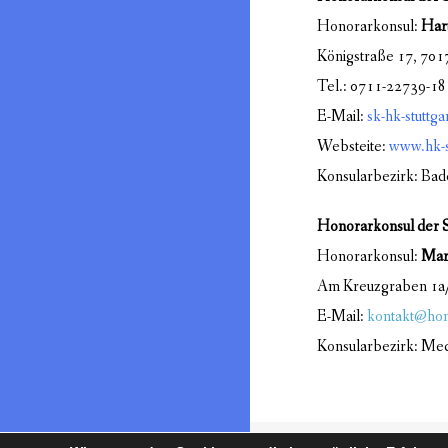
Honorarkonsul:
Hart
Königstraße 17, 7017
Tel.: 0711-22739-18
E-Mail:
sk-hk-stuttga
Websteite:
www.hk-s
Konsularbezirk: Bad
Honorarkonsul der S
Honorarkonsul:
Mar
Am Kreuzgraben 1a/
E-Mail:
kontakt@hon
Konsularbezirk: M