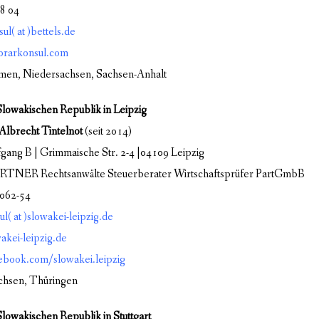
08 04
l( at )bettels.de
rarkonsul.com
men, Niedersachsen, Sachsen-Anhalt
lowakischen Republik in Leipzig
Albrecht Tintelnot
(seit 2014)
gang B | Grimmaische Str. 2-4 |04109 Leipzig
ER Rechtsanwälte Steuerberater Wirtschaftsprüfer PartGmbB
1062-54
l( at )slowakei-leipzig.de
kei-leipzig.de
book.com/slowakei.leipzig
chsen, Thüringen
lowakischen Republik in Stuttgart