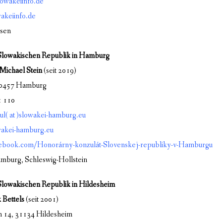
lowakeiinfo.de
akeiinfo.de
ssen
Slowakischen Republik in Hamburg
Michael Stein
(seit 2019)
20457 Hamburg
1 110
l( at )slowakei-hamburg.eu
akei-hamburg.eu
book.com/Honorárny-konzulát-Slovenskej-republiky-v-Hamburgu
mburg, Schleswig-Hollstein
lowakischen Republik in Hildesheim
 Bettels
(seit 2001)
 14, 31134 Hildesheim