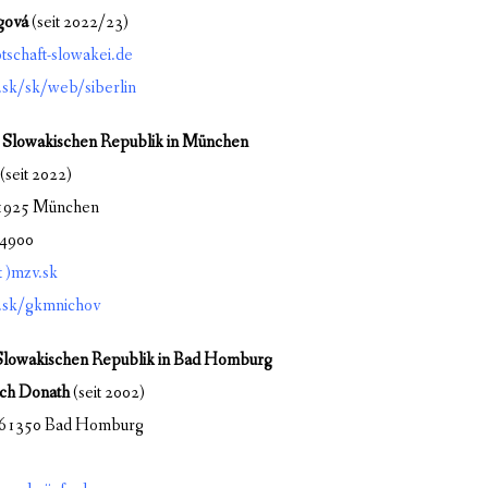
gová
(seit 2022/23)
)botschaft-slowakei.de
sk/sk/web/siberlin
r Slowakischen Republik in München
(seit 2022)
 81925 München
34900
t )mzv.sk
sk/gkmnichov
Slowakischen Republik in Bad Homburg
ich Donath
(seit 2002)
1, 61350 Bad Homburg