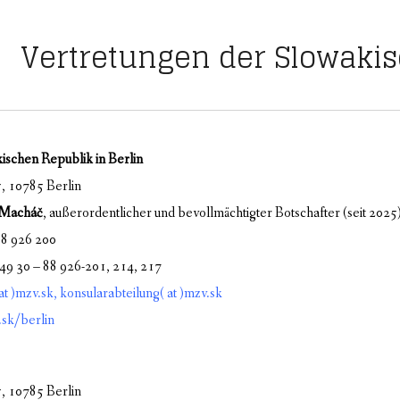
Vertretungen der Slowaki
ischen Republik in Berlin
, 10785 Berlin
j Macháč
, außerordentlicher und bevollmächtigter Botschafter (seit 2025
88 926 200
49 30 – 88 926-201, 214, 217
at )mzv.sk
,
konsularabteilung( at )mzv.sk
sk/berlin
, 10785 Berlin