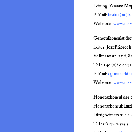
Leitung:
Zuzana Me
E-Mail:
institut( at 
Webseite:
www.mzv.
Generalkonsulat de
Leiter:
Jozef Korček
Vollmannstr. 25 d,
Tel.: +49 (0)89 923
E-Mail:
cg.munich( a
Webseite:
www.mzv.
Honorarkonsul der 
Honorarkonsul:
Imr
Dietigheimerstr. 2
Tel.: 06172-29759